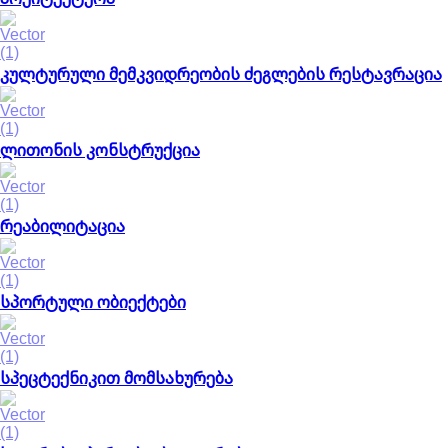
კულტურული მემკვიდრეობის ძეგლების რესტავრაცია
ლითონის კონსტრუქცია
რეაბილიტაცია
სპორტული ობიექტები
სპეცტექნიკით მომსახურება