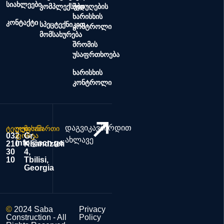
სიახლეები
კომპლექსები
შედუღების
ხარისხის
კონტაქტი
სპეცტექნიკით
კონტროლი
მომსახურება
შრომის
უსაფრთხოება
ხარისხის
კონტროლი
დაგვიკავშირდით
ტელეფონი
ელ.
მისამართი
032
ფოსტა
Gr.
ახლავე
info@scn.ge
210
Khandzteli
30
4,
10
Tbilisi,
Georgia
©
2024 Saba
Privacy
Construction - All
Policy