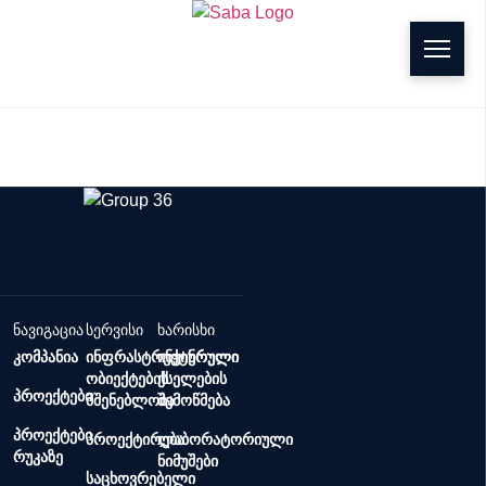
g
პროექტები
ნავიგაცია
სერვისი
ხარისხი
კომპანია
ინფრასტრუქტურული
ინჟინრული
ობიექტების
ქსელების
პროექტები
მშენებლობა
შემოწმება
პროექტები
პროექტირება
ლაბორატორიული
რუკაზე
ნიმუშები
საცხოვრებელი