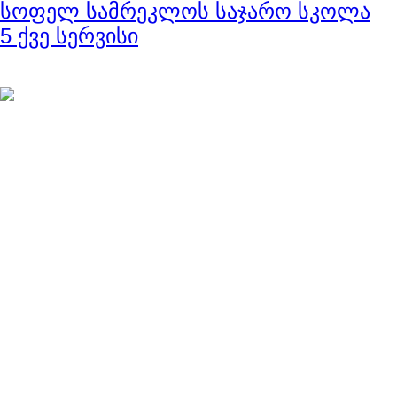
სოფელ სამრეკლოს საჯარო სკოლა
5 ქვე სერვისი
ნავიგაცია