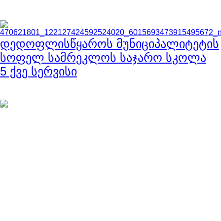
დედოფლისწყაროს მუნიციპალიტეტის
სოფელ სამრეკლოს საჯარო სკოლა
5 ქვე სერვისი
ნავიგაცია