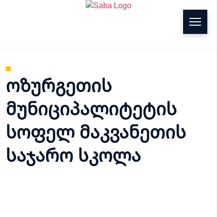
g
ოზურგეთის
მუნიციპალიტეტის
სოფელ მაკვანეთის
საჯარო სკოლა