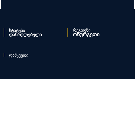
რეგიონი
სტატუსი
ოზურგეთი
დასრულებული
დამკვეთი
საბა ქონსთრაქშენი
პროექტის შესახებ
Lorem ipsum dolor sit amet, consectetur adipiscing elit, sed
do eiusmod tempor incididunt ut labore et dolore magna
aliqua. Ut enim ad minim veniam, quis nostrud exercitation