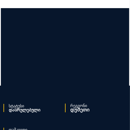
რეგიონი
სტატუსი
დუშეთი
დასრულებული
დამკვეთი