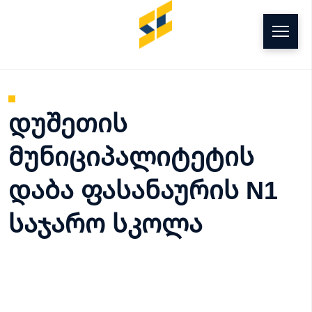
g
დუშეთის
მუნიციპალიტეტის
დაბა ფასანაურის N1
საჯარო სკოლა