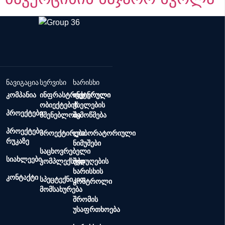
ნავიგაცია
სერვისი
ხარისხი
კომპანია
ინფრასტრუქტურული
ინჟინრული
ობიექტების
ქსელების
პროექტები
მშენებლობა
შემოწმება
პროექტები
პროექტირება
ლაბორატორიული
რუკაზე
ნიმუშები
საცხოვრებელი
სიახლეები
კომპლექსები
შედუღების
ხარისხის
კონტაქტი
სპეცტექნიკით
კონტროლი
მომსახურება
შრომის
უსაფრთხოება