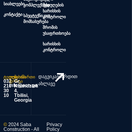
სიახლეები
კომპლექსები
შედუღების
ხარისხის
კონტაქტი
სპეცტექნიკით
კონტროლი
მომსახურება
შრომის
უსაფრთხოება
ხარისხის
კონტროლი
დაგვიკავშირდით
ტელეფონი
ელ.
მისამართი
032
ფოსტა
Gr.
ახლავე
info@scn.ge
210
Khandzteli
30
4,
10
Tbilisi,
Georgia
©
2024 Saba
Privacy
Construction - All
Policy