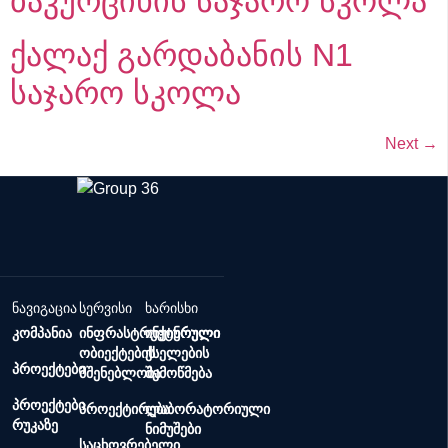
ბაკურციხის საჯარო სკოლა
ქალაქ გარდაბანის N1
საჯარო სკოლა
Next
→
ნავიგაცია
სერვისი
ხარისხი
კომპანია
ინფრასტრუქტურული
ინჟინრული
ობიექტების
ქსელების
პროექტები
მშენებლობა
შემოწმება
პროექტები
პროექტირება
ლაბორატორიული
რუკაზე
ნიმუშები
საცხოვრებელი