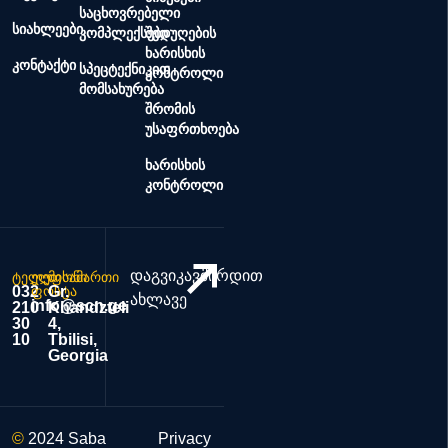
საცხოვრებელი
სიახლეები
კომპლექსები
შედუღების
ხარისხის
კონტაქტი
სპეცტექნიკით
კონტროლი
მომსახურება
შრომის
უსაფრთხოება
ხარისხის
კონტროლი
დაგვიკავშირდით
ტელეფონი
ელ.
მისამართი
032
ფოსტა
Gr.
ახლავე
info@scn.ge
210
Khandzteli
30
4,
10
Tbilisi,
Georgia
©
2024 Saba
Privacy