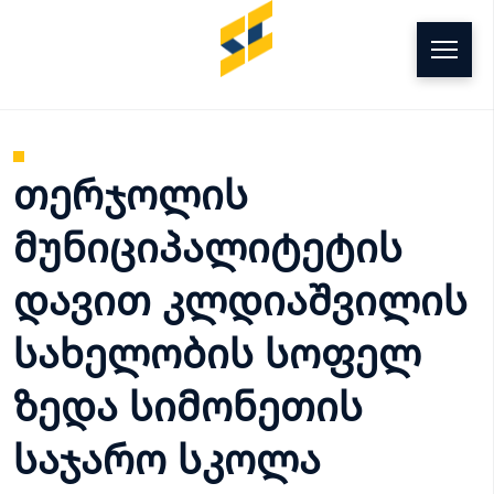
g
თერჯოლის
მუნიციპალიტეტის
დავით კლდიაშვილის
სახელობის სოფელ
ზედა სიმონეთის
საჯარო სკოლა